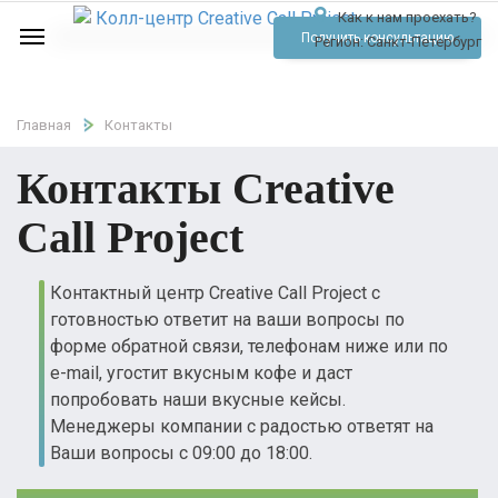
Как к нам проехать?
Услуги
Получить консультацию
Регион:
Санкт-Петербург
Аудио
Отзывы
Главная
Контакты
Тарифы
Контакты Creative
Контакты
Call Project
Обратный звонок
Контактный центр Creative Call Project с
готовностью ответит на ваши вопросы по
Позвонить
форме обратной связи, телефонам ниже или по
e-mail, угостит вкусным кофе и даст
попробовать наши вкусные кейсы.
Менеджеры компании с радостью ответят на
Ваши вопросы с 09:00 до 18:00.