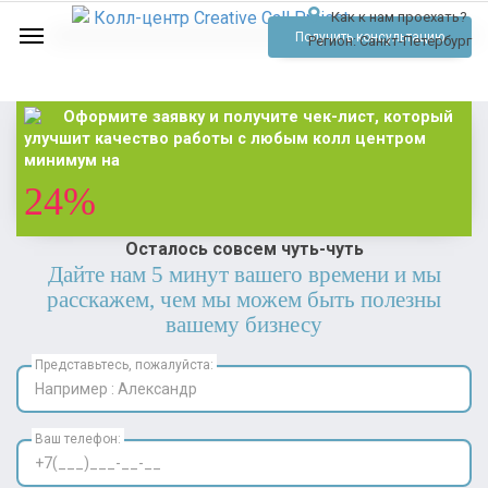
Как к нам проехать?
Услуги
Получить консультацию
Регион:
Санкт-Петербург
Аудио
Отзывы
Оформите заявку и получите чек-лист, который
улучшит качество работы с любым колл центром
Тарифы
минимум на
24%
Контакты
Осталось совсем чуть-чуть
Обратный звонок
Дайте нам 5 минут вашего времени и мы
расскажем, чем мы можем быть полезны
Позвонить
вашему бизнесу
Представьтесь, пожалуйста:
Ваш телефон: