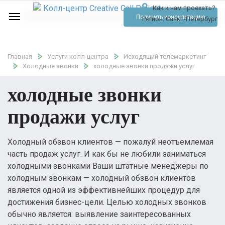
Как к нам проехать?
Услуги
Получить консультацию
Регион:
Санкт-Петербург
Аудио
Отзывы
Главная
Услуги колл-центра
Исходящий телемаркетинг
Холодные звонки
холодные звонки продажи услуг
Тарифы
холодные звонки
Контакты
продажи услуг
Обратный звонок
Холодный обзвон клиентов — пожалуй неотъемлемая
Позвонить
часть продаж услуг. И как бы не любили заниматься
холодными звонками Ваши штатные менеджеры по
холодным звонкам — холодный обзвон клиентов
является одной из эффективнейших процедур для
достижения бизнес-цели. Целью холодных звонков
обычно является: выявление заинтересованных