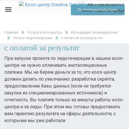
Как к нам проехать?
Услуги
Получить консультацию
Регион:
Санкт-Петербург
Аудио
Отзывы
Главная
Услуги колл-центра
Исходящий телемаркетинг
Услуги лидогенерации
с оплатой за результат
Тарифы
с оплатой за результат
Контакты
При запуске проекта по лидогенерации в нашем колл-
центре не нужно оплачивать инсталляционные
Обратный звонок
платежи. Мы не берем деньги за то, что колл-центр
должен делать по умолчанию: разработка скрипта,
Позвонить
предоставление базы данных (если не требуется
закупка из специализированных источников) и
отчетность. Вы платите только за минуты работы колл-
центра и за лиды. При этом мы готовы предоставить
вам гарантию результата на сферы деятельности, с
которыми мы уже работали.