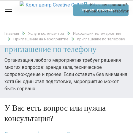
Как к нам проехать?
Услуги
Получить консультацию
Регион:
Санкт-Петербург
Аудио
Отзывы
Главная
Услуги колл-центра
Исходящий телемаркетинг
Приглашение на мероприятие
приглашение по телефону
Тарифы
приглашение по телефону
Контакты
Организация любого мероприятия требует решения
многих вопросов: аренда зала, техническое
Обратный звонок
сопровождение и прочее. Если оставить без внимания
хотя бы один этап подготовки, мероприятие может
Позвонить
быть сорвано.
У Вас есть вопрос или нужна
консультация?