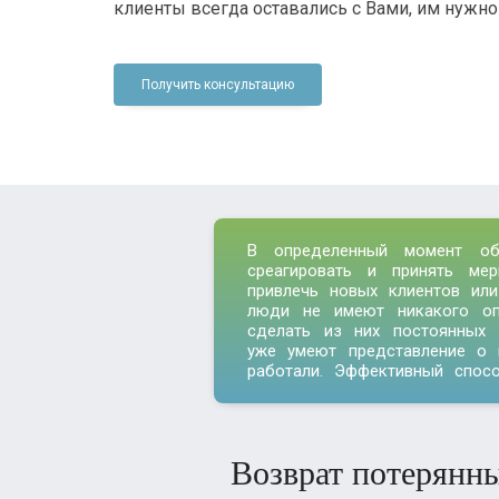
клиенты всегда оставались с Вами, им нужно
Получить консультацию
В определенный момент об
среагировать и принять ме
привлечь новых клиентов или
люди не имеют никакого оп
сделать из них постоянных 
уже умеют представление о 
работали. Эффективный спосо
Возврат потерянны