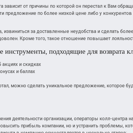
а зависит от причины по которой он перестал к Вам обраща
йти предложение по более низкой цене либо у конкуренто
в, извиниться за доставленные неудобства и сделать бол
 доволен. Кроме того, такое отношение повышает лояльно
 инструменты, подходящие для возврата к
 акциях и скидках
онусах и баллах
ботал, можно сделать уникальное предложение, которое бу
чения деятельности организации, операторы колл-центра н
 повысить прибыль компании, но и устранить проблемы, ко
лиента в компанию осуществляется в несколько этапов: