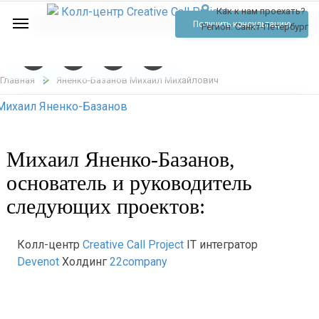
Как к нам проехать?
Услуги
Получить консультацию
Регион:
Санкт-Петербург
Аудио
Отзывы
Главная
Яненко-Базанов Михаил Михайлович
Тарифы
Контакты
Михаил Яненко-Базанов,
Обратный звонок
основатель и руководитель
следующих проектов:
Позвонить
Колл-центр
Creative Call Project
IT интегратор
Devenot
Холдинг
22company