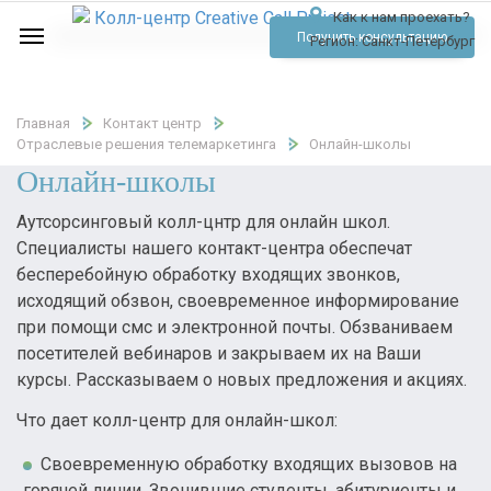
Как к нам проехать?
Услуги
Получить консультацию
Регион:
Санкт-Петербург
Аудио
Отзывы
Главная
Контакт центр
Отраслевые решения телемаркетинга
Онлайн-школы
Тарифы
Онлайн-школы
Контакты
Аутсорсинговый колл-цнтр для онлайн школ.
Специалисты нашего контакт-центра обеспечат
Обратный звонок
бесперебойную обработку входящих звонков,
исходящий обзвон, своевременное информирование
Позвонить
при помощи смс и электронной почты. Обзваниваем
посетителей вебинаров и закрываем их на Ваши
курсы. Рассказываем о новых предложения и акциях.
Что дает колл-центр для онлайн-школ:
Своевременную обработку входящих вызовов на
горячей линии. Звонившие студенты, абитуриенты и