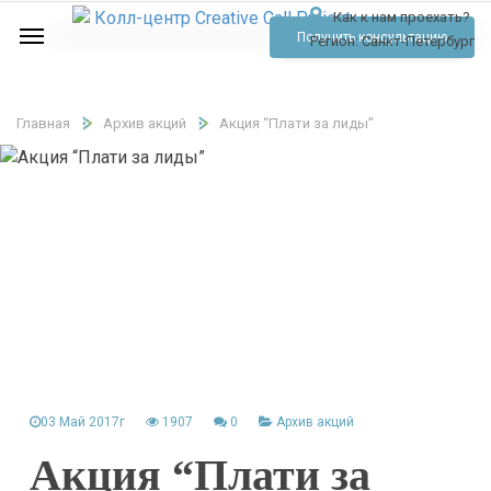
Как к нам проехать?
Услуги
Получить консультацию
Регион:
Санкт-Петербург
Аудио
Отзывы
Главная
Архив акций
Акция “Плати за лиды”
Тарифы
Контакты
Обратный звонок
Позвонить
03 Май 2017г
1907
0
Архив акций
Акция “Плати за