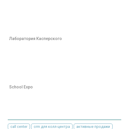
Лаборатория Касперского
School Expo
call center
crm для колл-центра
активные продажи