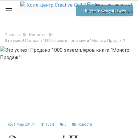
Как к нам проехать?
Услуги
Получить консультацию
Регион:
Санкт-Петербург
Аудио
Отзывы
Главная
Новости
Это успех! Продано 1000 экземпляров книги “Монстр Продаж”!
Тарифы
Контакты
Обратный звонок
Позвонить
31 Мар 2017г
1634
0
Новости