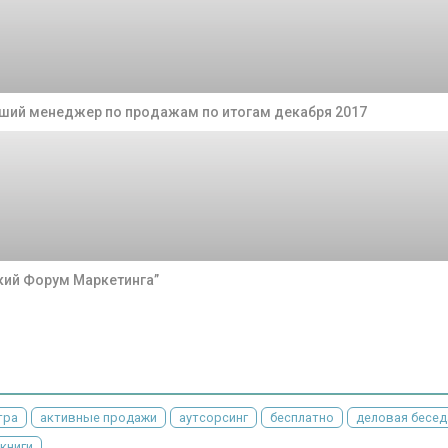
чший менеджер по продажам по итогам декабря 2017
кий Форум Маркетинга”
тра
активные продажи
аутсорсинг
бесплатно
деловая бесед
книги