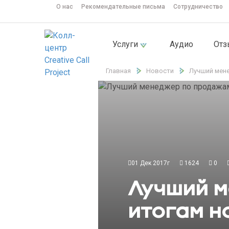
О нас
Рекомендательные письма
Сотрудничество
Услуги
Аудио
От
Главная
Новости
Лучший мене
01 Дек 2017г
1624
0
Лучший м
итогам н