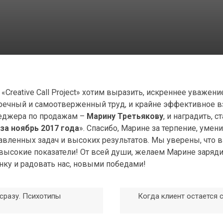
«Сreative Call Project» хотим выразить, искреннее уважени
пречный и самоотверженный труд, и крайне эффективное в
неджера по продажам –
Марину Третьякову
, и наградить, с
а ноябрь 2017 года
». Спасибо, Марине за терпение, умени
авленных задач и высоких результатов. Мы уверены, что 
высокие показатели! От всей души, желаем Марине заряди
анку и радовать нас, новыми победами!
 сразу. Психотипы
Когда клиент остается 