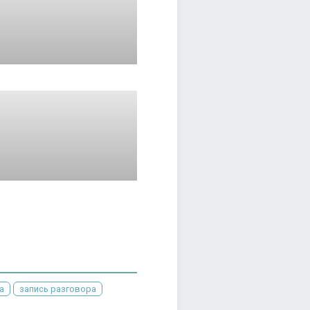
а
запись разговора