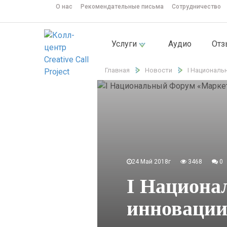
О нас
Рекомендательные письма
Сотрудничество
Услуги
Аудио
От
Главная
Новости
I Националь
24 Май 2018г
3468
0
I Национа
инновации