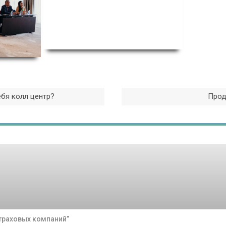
ебя колл центр?
Прод
траховых компаний”