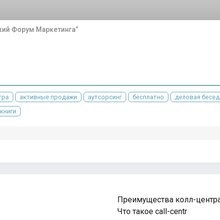
кий Форум Маркетинга”
тра
активные продажи
аутсорсинг
бесплатно
деловая бесед
книги
Преимущества колл-центр
Что такое call-centr