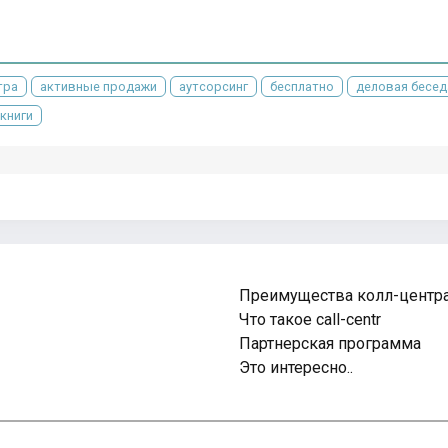
тра
активные продажи
аутсорсинг
бесплатно
деловая бесед
книги
Преимущества колл-центр
Что такое call-centr
Партнерская программа
Это интересно..