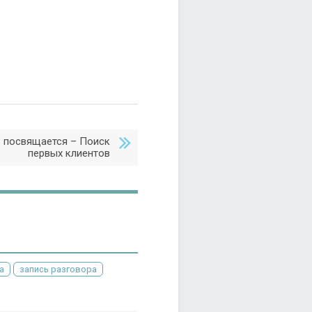
 посвящается – Поиск
первых клиентов
а
запись разговора