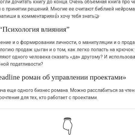
огли дочитать книгу до конца. Очень объемная книга про
 о принятии решений. Многие ее считают библией нейромар
 напиши в комментариях👍 хочу тебя знать🤝
 “Психология влияния”
ние и о формировании личности, о манипуляции и о продаж
огию продаж цыган и о том, как легко попасть на крючок
ляют одного человека сказать «да» другому? И использов
бной податливости?
eadline роман об управлении проектами»
ча еще одного бизнес романа. Можно расслабиться за чтени
рочтения для тех, кто работает с проектами.
👇