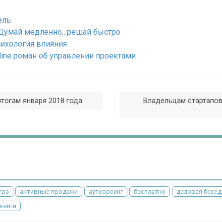
ель
 Думай медленно…решай быстро
сихология влияния
ine роман об управлении проектами
тогам января 2018 года
Владельцам стартапов
тра
активные продажи
аутсорсинг
бесплатно
деловая бесед
книги