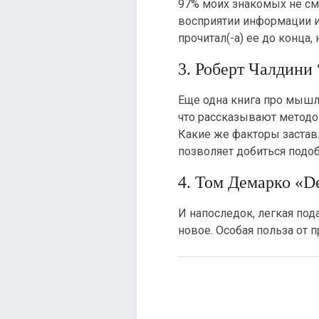
97% моих знакомых не см
восприятии информации и
прочитал(-а) ее до конца,
3. Роберт Чалдини
Еще одна книга про мышле
что рассказывают методол
Какие же факторы застав
позволяет добиться подо
4. Том Демарко «D
И напоследок, легкая пода
новое. Особая польза от п