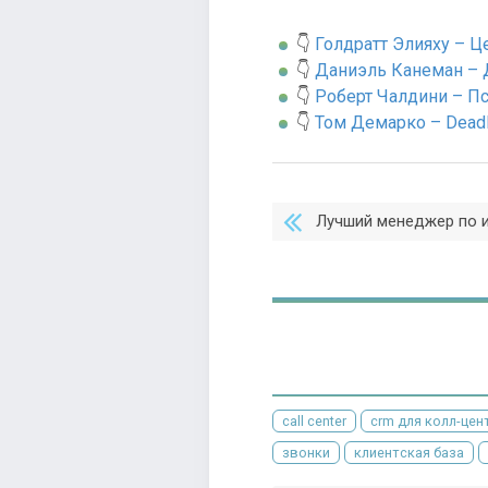
👇
Голдратт Элияху – Ц
👇
Даниэль Канеман –
👇
Роберт Чалдини – П
👇
Том Демарко – Deadl
Лучший менеджер по и
call center
crm для колл-цен
звонки
клиентская база