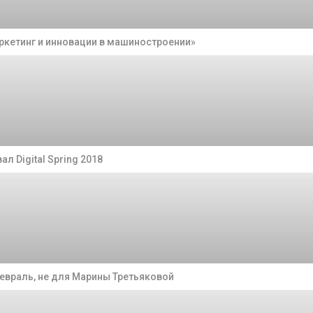
ркетинг и инновации в машиностроении»
ал Digital Spring 2018
евраль, не для Марины Третьяковой