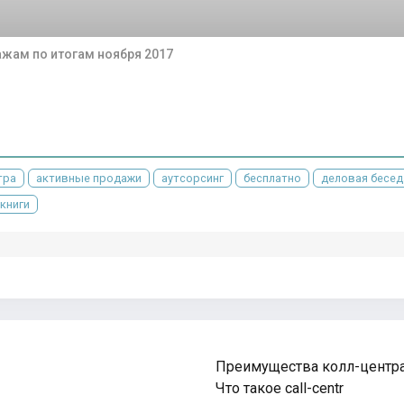
жам по итогам ноября 2017
тра
активные продажи
аутсорсинг
бесплатно
деловая бесед
книги
Преимущества колл-центр
Что такое call-centr