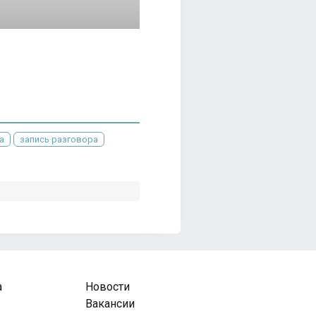
а
запись разговора
а
Новости
Вакансии