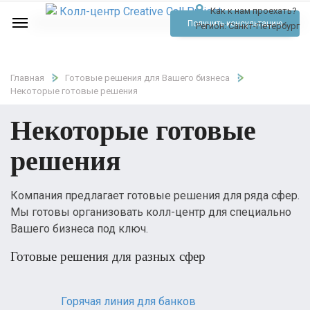
Как к нам проехать?
Услуги
Получить консультацию
Регион:
Санкт-Петербург
Аудио
Отзывы
Главная
Готовые решения для Вашего бизнеса
Некоторые готовые решения
Тарифы
Некоторые готовые
Контакты
решения
Обратный звонок
Компания предлагает готовые решения для ряда сфер.
Позвонить
Мы готовы организовать колл-центр для специально
Вашего бизнеса под ключ.
Готовые решения для разных сфер
Горячая линия для банков