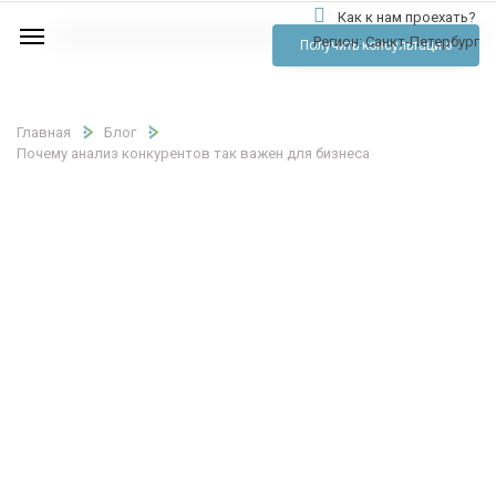
Как к нам проехать?
Услуги
Регион:
Санкт-Петербург
Получить консультацию
Аудио
Отзывы
Главная
Блог
Почему анализ конкурентов так важен для бизнеса
Тарифы
Контакты
Обратный звонок
Позвонить