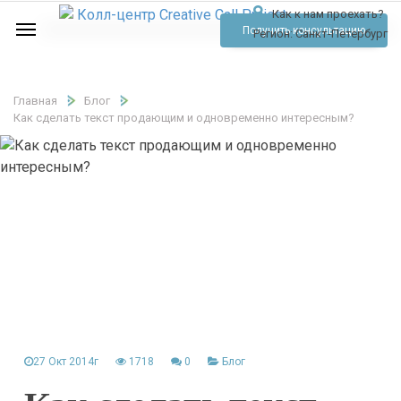
Как к нам проехать?
Услуги
Получить консультацию
Регион:
Санкт-Петербург
Аудио
Отзывы
Главная
Блог
Как сделать текст продающим и одновременно интересным?
Тарифы
Контакты
Обратный звонок
Позвонить
27 Окт 2014г
1718
0
Блог