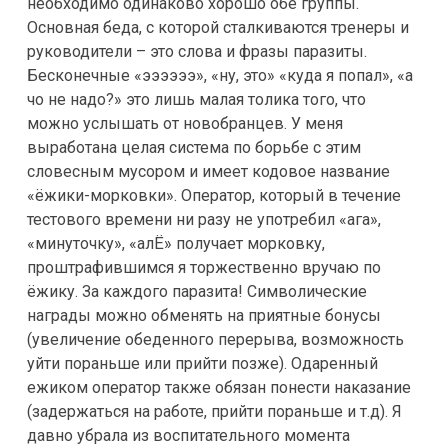
необходимо одинаково хорошо обе группы.
Основная беда, с которой сталкиваются тренеры и
руководители – это слова и фразы паразиты.
Бесконечные «ээээээ», «ну, это» «куда я попал», «а
чо не надо?» это лишь малая толика того, что
можно услышать от новобранцев. У меня
выработана целая система по борьбе с этим
словесным мусором и имеет кодовое название
«ёжики-морковки». Оператор, который в течение
тестового времени ни разу не употребил «ага»,
«минуточку», «алЁ» получает морковку,
проштрафившимся я торжественно вручаю по
ёжику. За каждого паразита! Символические
награды можно обменять на приятные бонусы
(увеличение обеденного перерыва, возможность
уйти пораньше или прийти позже). Одаренный
ежиком оператор также обязан понести наказание
(задержаться на работе, прийти пораньше и т.д). Я
давно убрала из воспитательного момента