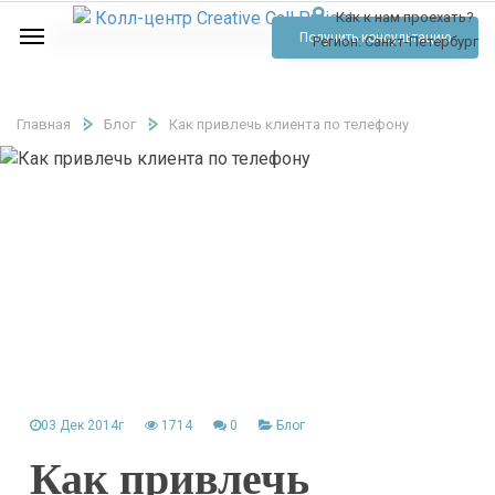
Как к нам проехать?
Услуги
Получить консультацию
Регион:
Санкт-Петербург
Аудио
Отзывы
Главная
Блог
Как привлечь клиента по телефону
Тарифы
Контакты
Обратный звонок
Позвонить
03 Дек 2014г
1714
0
Блог
Как привлечь