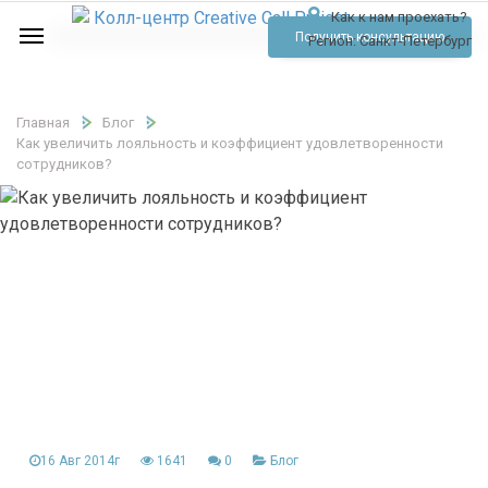
Как к нам проехать?
Услуги
Получить консультацию
Регион:
Санкт-Петербург
Аудио
Отзывы
Главная
Блог
Как увеличить лояльность и коэффициент удовлетворенности
Тарифы
сотрудников?
Контакты
Обратный звонок
Позвонить
16 Авг 2014г
1641
0
Блог