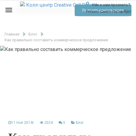
Как к нам проехать?
Услуги
Получить консультацию
Регион:
Санкт-Петербург
Аудио
Отзывы
Главная
Блог
Как правильно составить коммерческое предложение
Тарифы
Контакты
Обратный звонок
Позвонить
11 Ноя 2014г
2024
0
Блог