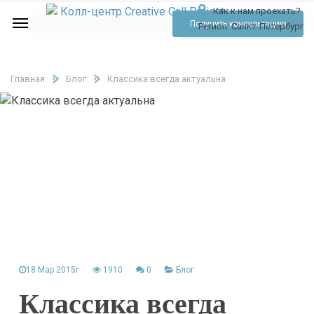
Как к нам проехать?
Услуги
Получить консультацию
Регион:
Санкт-Петербург
Аудио
Отзывы
Главная
Блог
Классика всегда актуальна
Тарифы
Контакты
Обратный звонок
Позвонить
18 Мар 2015г
1910
0
Блог
Классика всегда