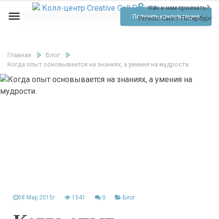
Как к нам проехать?
Услуги
Получить консультацию
Регион:
Санкт-Петербург
Аудио
Отзывы
Главная
Блог
Когда опыт основывается на знаниях, а умения на мудрости.
Тарифы
Контакты
Обратный звонок
Позвонить
08 Мар 2015г
1541
0
Блог