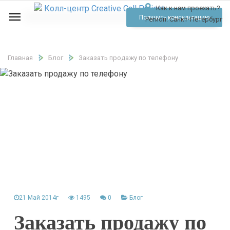
Как к нам проехать?
Услуги
Получить консультацию
Регион:
Санкт-Петербург
Аудио
Отзывы
Главная
Блог
Заказать продажу по телефону
Тарифы
Контакты
Обратный звонок
Позвонить
21 Май 2014г
1495
0
Блог
Заказать продажу по