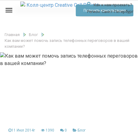
Как к нам проехать?
Услуги
Получить консультацию
Регион:
Санкт-Петербург
Аудио
Отзывы
Главная
Блог
Как вам может помочь запись телефонных переговоров в вашей
Тарифы
компании?
Контакты
Обратный звонок
Позвонить
11 Июл 2014г
1390
0
Блог