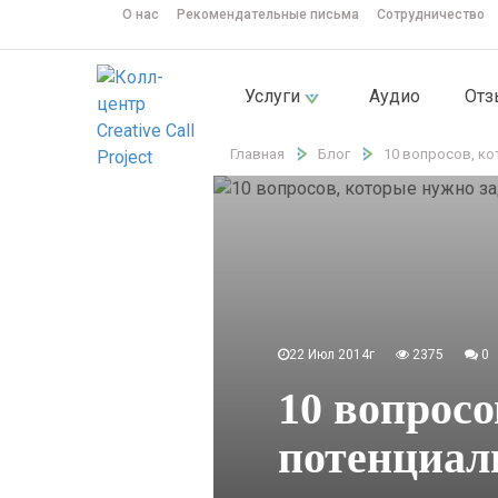
О нас
Рекомендательные письма
Сотрудничество
Услуги
Аудио
От
Главная
Блог
10 вопросов, ко
22 Июл 2014г
2375
0
10 вопросо
потенциал