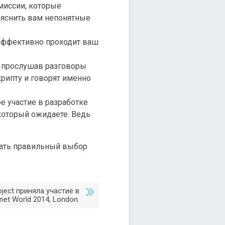
миссии, которые
бъяснить вам непонятные
 эффективно проходит ваш
 прослушав разговоры
рипту и говорят именно
 участие в разработке
 который ожидаете. Ведь
лать правильный выбор
oject приняла участие в
rnet World 2014, London.