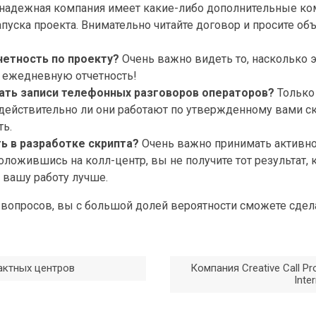
гонадежная компания имеет какие-либо дополнительные ко
апуска проекта. Внимательно читайте договор и просите о
тчетность по проекту?
Очень важно видеть то, насколько
е ежедневную отчетность!
вать записи телефонных разговоров операторов?
Только
действительно ли они работают по утвержденному вами ск
ть.
ть в разработке скрипта?
Очень важно принимать активное
положившись на колл-центр, вы не получите тот результат,
т вашу работу лучше.
0 вопросов, вы с большой долей вероятности сможете сде
актных центров
Компания Creative Call Pr
Inte