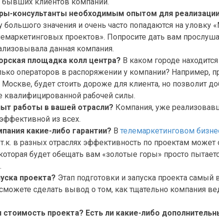
 бывших клиентов компании.
ры-консультанты необходимым опытом для реализации
 большого значения и очень часто попадаются на уловку 
лемаркетинговых проектов». Попросите дать вам прослуш
ализовывала данная компания.
орская площадка колл центра?
В каком городе находится
ько операторов в распоряжении у компании? Например, п
Москве, будет стоить дороже для клиента, но позволит д
ее квалифицированной рабочей силы.
пыт работы в вашей отрасли?
Компания, уже реализовав
эффективной из всех.
пания какие-либо гарантии?
В
телемаркетинговом бизне
 т.к. в разных отраслях эффективность по проектам может о
 которая будет обещать вам «золотые горы» просто пытает
.
уска проекта?
Этап подготовки и запуска проекта самый 
ы сможете сделать вывод о том, как тщательно компания в
 стоимость проекта? Есть ли какие-либо дополнитель