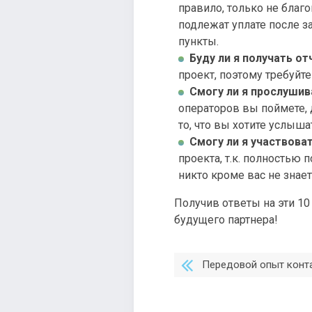
правило, только не бла
подлежат уплате после з
пункты.
Буду ли я получать о
проект, поэтому требуйт
Смогу ли я прослуши
операторов вы поймете, 
то, что вы хотите услыша
Смогу ли я участвова
проекта, т.к. полностью 
никто кроме вас не знае
Получив ответы на эти 1
будущего партнера!
Передовой опыт конт