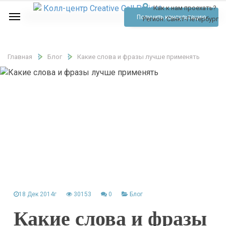
Как к нам проехать?
Услуги
Получить консультацию
Регион:
Санкт-Петербург
Аудио
Отзывы
Главная
Блог
Какие слова и фразы лучше применять
Тарифы
Контакты
Обратный звонок
Позвонить
18 Дек 2014г
30153
0
Блог
Какие слова и фразы