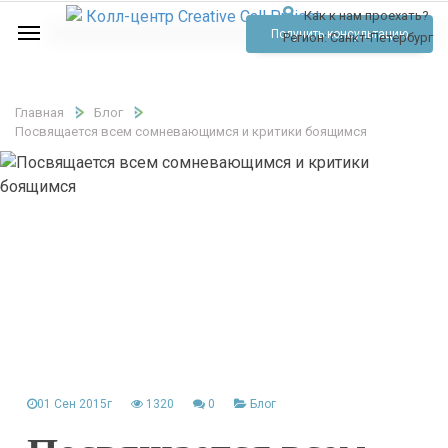
Как к нам проехать?
Услуги
Получить консультацию
Регион:
Санкт-Петербург
Аудио
Отзывы
Главная
Блог
Посвящается всем сомневающимся и критики боящимся
Тарифы
Контакты
Обратный звонок
Позвонить
01 Сен 2015г
1320
0
Блог