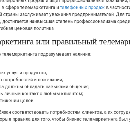
телефонных продаж и ищет профессиональные компании, 
 в сфере телемаркетинга и
телефонных продаж
в частности
 страны заслуживает уважения предпринимателей. Для то
, достигается наивысшая степень профессионализма среди
гибкая ценовая политика.
аркетинга или правильный телемар
 телемаркетинга подразумевает наличие:
ех услуг и продуктов;
о потребностей и пожеланий;
ра должны обладать навыками общения;
ть личный контакт с любым клиентом;
стижении целей.
бязан соответствовать потребностям клиентов, а их сотру
рые правила для того, чтобы бизнес телемаркетинга был