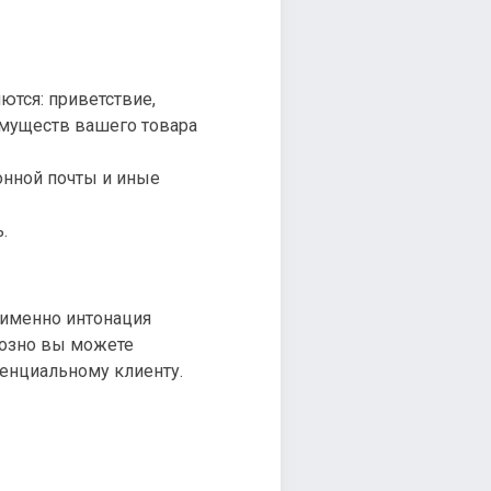
ются: приветствие,
имуществ вашего товара
онной почты и иные
.
 именно интонация
уозно вы можете
тенциальному клиенту.