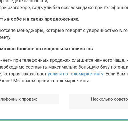
р, следите за осанкой;
при разговоре, ведь улыбка осязаема даже при телефонно
ть в себе и в своих предложениях.
ся те менеджеры, которые говорят с уверенностью в го
енту.
к можно больше потенциальных клиентов.
о «нет» при телефонных продажах слышится намного чаще,
 необходимо составить максимально большую базу потенци
и, которая заказывает
услуги по телемаркетингу
. Если Вам 
йтесь! Мы знаем правила телемаркетинга.
телефонных продаж
Несколько совето