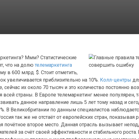
маркетинга? Ммм?
Статистические
т, что на долю
телемаркетинга
у в 600 млрд. $. Стоит отметить,
ок увеличивается приблизительно на 10%.
Колл-центры
дл
 сейчас их около 70 тысяч и это количество постоянно воз
я всей страны. В Европе телемаркетинг менее популярен, т
азвивать данное направление лишь 5 лет тому назад и сег
0%. В Великобритании по данным специалистов наблюдает
оссия так же не отстаёт от европейских стран, показывая 
ая почётное второе место. Данная отрасль вызывает непод
телей за счёт своей эффективности и стабильного роста