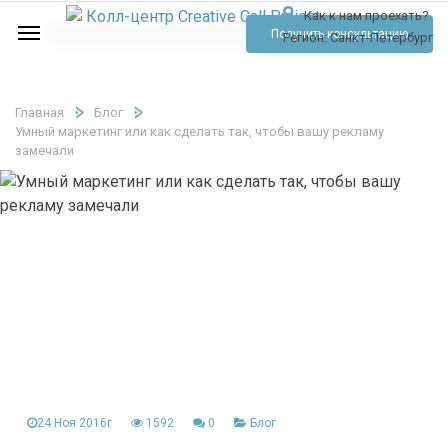
Как к нам проехать?
Услуги
Получить консультацию
Регион:
Санкт-Петербург
Аудио
Отзывы
Главная
Блог
Умный маркетинг или как сделать так, чтобы вашу рекламу
Тарифы
замечали
Контакты
Обратный звонок
Позвонить
24 Ноя 2016г
1592
0
Блог