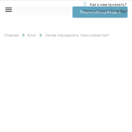
Как к нам проехать?
Услуги
Регион:
Санкт-Петербург
Получить консультацию
Аудио
Отзывы
Главная
Блог
Зачем определять типы клиентов?
Тарифы
Контакты
Обратный звонок
Позвонить